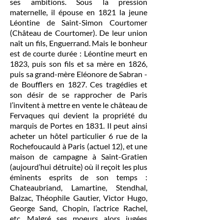
ses ambitions. Sous la pression
maternelle, il épouse en 1821 la jeune
Léontine de Saint-Simon Courtomer
(Château de Courtomer). De leur union
naît un fils, Enguerrand. Mais le bonheur
est de courte durée : Léontine meurt en
1823, puis son fils et sa mère en 1826,
puis sa grand-mère Eléonore de Sabran -
de Boufflers en 1827. Ces tragédies et
son désir de se rapprocher de Paris
l’invitent à mettre en vente le château de
Fervaques qui devient la propriété du
marquis de Portes en 1831. Il peut ainsi
acheter un hôtel particulier 6 rue de la
Rochefoucauld à Paris (actuel 12), et une
maison de campagne à Saint-Gratien
(aujourd’hui détruite) où il reçoit les plus
éminents esprits de son temps :
Chateaubriand, Lamartine, Stendhal,
Balzac, Théophile Gautier, Victor Hugo,
George Sand, Chopin, l’actrice Rachel,
etc. Malgré ses moeurs alors jugées