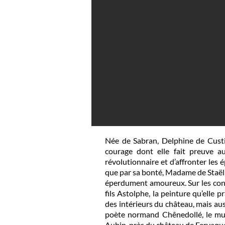
Née de Sabran, Delphine de Custin
courage dont elle fait preuve a
révolutionnaire et d’affronter le
que par sa bonté, Madame de Staël 
éperdument amoureux. Sur les conse
fils Astolphe, la peinture qu’elle 
des intérieurs du château, mais aus
poète normand Chênedollé, le musi
Aubin, près du château de Fervaque