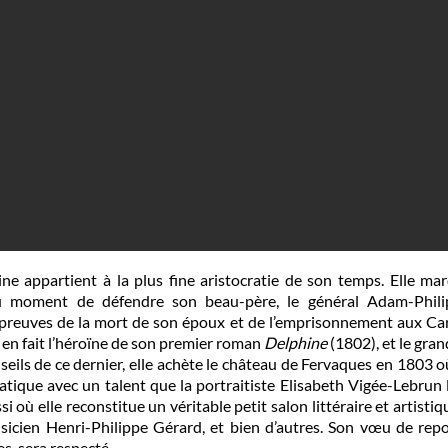
e appartient à la plus fine aristocratie de son temps. Elle mar
u moment de défendre son beau-père, le général Adam-Philip
s épreuves de la mort de son époux et de l’emprisonnement aux Ca
en fait l’héroïne de son premier roman
Delphine
(1802), et le gra
ils de ce dernier, elle achète le château de Fervaques en 1803 où
pratique avec un talent que la portraitiste Elisabeth Vigée-Lebrun l
si où elle reconstitue un véritable petit salon littéraire et artist
cien Henri-Philippe Gérard, et bien d’autres. Son vœu de reposer
s, sera respecté.