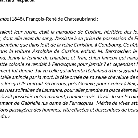
ombe
(1848), François-René de Chateaubriand :
saient leur ruche, était la marquise de Custine, héritière des 
dont elle avait du sang. J’assistai à sa prise de possession de F
 de même que dans le lit de la reine Christine à Combourg. Ce n’éta
dans la voiture Astolphe de Custine, enfant, M. Berstœcher, le
nd, Jenny la femme de chambre, et Trim, chien fameux qui mange
ette colonie se rendait à Fervacques pour jamais ? et cependant l
nt fut donné. J’ai vu celle qui affronta l’échafaud d’un si grand c
taille amincie par la mort, la tête ornée de sa seule chevelure de so
s, lorsqu’elle quittait Sécherons, près Genève, pour expirer à Bex, à
es rues solitaires de Lausanne, pour aller prendre sa place éternelle
 n’avait possédée qu’un moment, comme sa vie. J’avais lu sur le co
amant de Gabrielle :La dame de Fervacques Mérite de vives atta
ations passagères des hommes, vite effacées et descendues de be
du. »