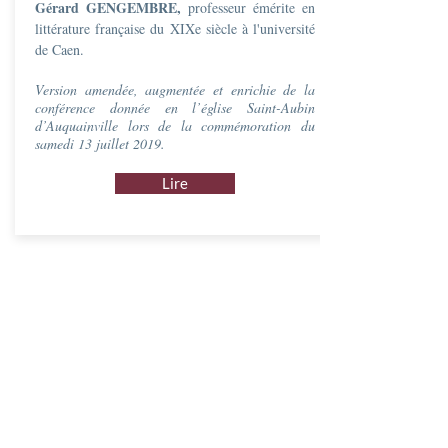
Gérard GENGEMBRE,
professeur émérite en
littérature française du XIXe siècle à l'université
de Caen.
Version amendée, augmentée et enrichie de la
conférence donnée en l’église Saint-Aubin
d’Auquainville lors de la commémoration du
samedi 13 juillet 2019.
Lire
DEVENEZ MEMBRE
Vous souhaitez adhérer à la
Société des amis
de Custine
, soutenir ses actions et participer
à l'organisation des différentes
manifestations ?
Adhérer