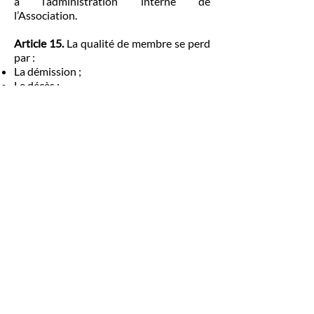
à l’administration interne de
l’Association.
Article 15.
La qualité de membre se perd
par :
La démission ;
Le décès ;
La radiation prononcée par le Conseil
d’Administration pour non-paiement de
la cotisation, ou pour motif grave.
IV. Modification des statuts et
dissolution
Article 16.
Les statuts peuvent être
modifiés par l’Assemblée Générale sur
proposition du Conseil d’Administration.
Les propositions de modification sont
inscrites à l’ordre du jour de la prochaine
Assemblée Générale. L’Assemblée doit se
composer du quart au moins des
membres actifs. Si cette proportion n’est
pas atteinte, l’Assemblée est convoquée