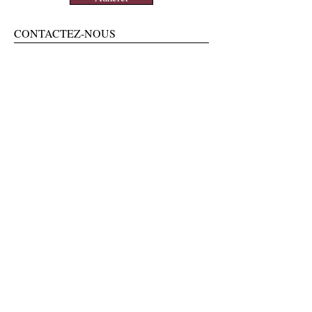
CONTACTEZ-NOUS
amisdecustine@gmail.com
Samantha CARETTI, présidente :
06 29 47 79 86
SUIVEZ-NOUS
Facebook
X
Instagram
Youtube